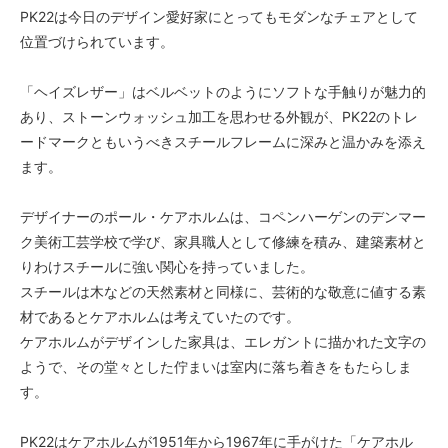
PK22は今日のデザイン愛好家にとってもモダンなチェアとして
位置づけられています。
「ヘイズレザー」はベルベットのようにソフトな手触りが魅力的
あり、ストーンウォッシュ加工を思わせる外観が、PK22のトレ
ードマークともいうべきスチールフレームに深みと温かみを添え
ます。
デザイナーのポール・ケアホルムは、コペンハーゲンのデンマー
ク美術工芸学校で学び、家具職人として修練を積み、建築素材と
りわけスチールに強い関心を持っていました。
スチールは木などの天然素材と同様に、芸術的な敬意に値する素
材であるとケアホルムは考えていたのです。
ケアホルムがデザインした家具は、エレガントに描かれた文字の
ようで、その堂々とした佇まいは室内に落ち着きをもたらしま
す。
PK22はケアホルムが1951年から1967年に手がけた「ケアホル