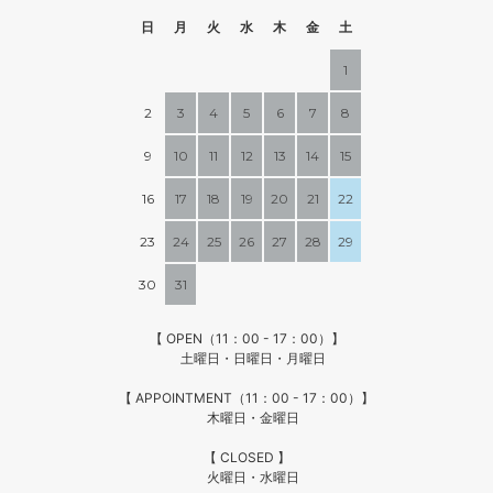
日
月
火
水
木
金
土
1
2
3
4
5
6
7
8
9
10
11
12
13
14
15
16
17
18
19
20
21
22
23
24
25
26
27
28
29
30
31
【 OPEN（11：00 - 17：00）】
土曜日・日曜日・月曜日
【 APPOINTMENT（11：00 - 17：00）】
木曜日・金曜日
【 CLOSED 】
火曜日・水曜日