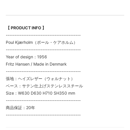
【 PRODUCT INFO 】
-------------------------------------------
Poul Kjærholm（ポール・ケアホルム）
-------------------------------------------
Year of design：1956
Fritz Hansen / Made in Denmark
-------------------------------------------
張地：ヘイズレザー（ウォルナット）
ベース：サテン仕上げステンレススチール
Size：W630 D630 H710 SH350 mm
-------------------------------------------
商品保証：20年
-------------------------------------------