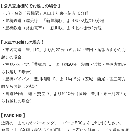
【 公共交通機関でお越しの場合 】
・JR・名鉄「豊橋駅」東口より東へ徒歩10分程
・豊橋鉄道（渥美線）「新豊橋駅」より東へ徒歩10分程
・豊橋鉄道（路面電車）「新川駅」より北へ徒歩2分程
【 お車でお越しの場合 】
・東名高速「豊川 IC」より約20分（名古屋・豊田・尾張方面からお
越しの場合）
・潮見バイパス「豊橋東 IC」より約20分（湖西・浜松・静岡方面か
らお越しの場合）
・豊橋バイパス「豊川橋南 IC」より約15分（安城・西尾・西三河方
面からお越しの場合）
・国道1号線「瀬上 交差点」より約10分（岡崎・豊川・東三河方面か
らお越しの場合）
【 PARKING 】
近隣の「まちなかパーキング」「パーク500」をご利用ください。
お買い上げ金額（税込 5,500円以上）に応じて駐車サービス券をお渡