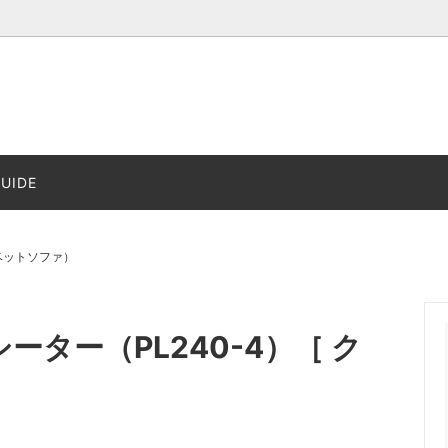
HANSEN ＆ SØN
Louis Poulsen
UIDE
rgaarden
ORIGINAL FURNITURE
ルファベットソファ）
ター（PL240-4）［ ク