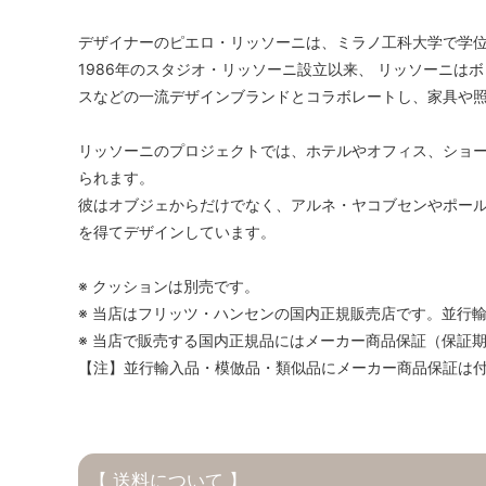
デザイナーのピエロ・リッソーニは、ミラノ工科大学で学
1986年のスタジオ・リッソーニ設立以来、 リッソーニは
スなどの一流デザインブランドとコラボレートし、家具や
リッソーニのプロジェクトでは、ホテルやオフィス、ショ
られます。
彼はオブジェからだけでなく、アルネ・ヤコブセンやポー
を得てデザインしています。
※ クッションは別売です。
※ 当店はフリッツ・ハンセンの国内正規販売店です。並行
※ 当店で販売する国内正規品にはメーカー商品保証（保証
【注】並行輸入品・模倣品・類似品にメーカー商品保証は
【 送料について 】