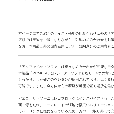
本ページにてご紹介のサイズ・張地の組み合わせ以外の「
店頭では実物をご覧になりながら、張地の組み合わせをお
なお、本商品以外の国内在庫モデル（短納期）のご用意も
「アルファベットソファ」は様々な組み合わせが可能なモ
本製品「PL240-4」は2シーターソファとなり、4つの背
しっかりとした硬さのウレタンが採用されており、広く奥
可能です。また、全方位からの着座が可能で置く場所を選
ピエロ・リッソーニはレゴブロックにインスパイアされ、
面、背もたれ、アームレストの張地は幅広いバリエーショ
カバーリング仕様になっているため、カバーは取り外して